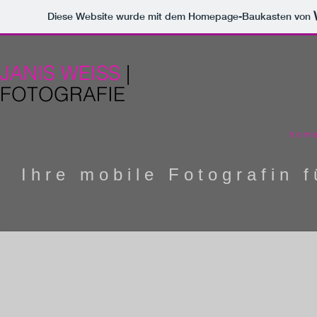
Diese Website wurde mit dem Homepage-Baukasten von
JANIS WEISS
|
FOTOGRAFIE
h o m 
I h r e m o b i l e F o t o g r a f i n f