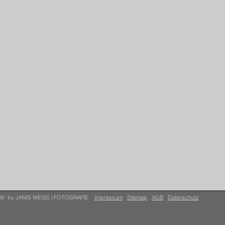
© by JANIS WEISS | FOTOGRAFIE
Impressum
Sitemap
AGB
Datenschutz